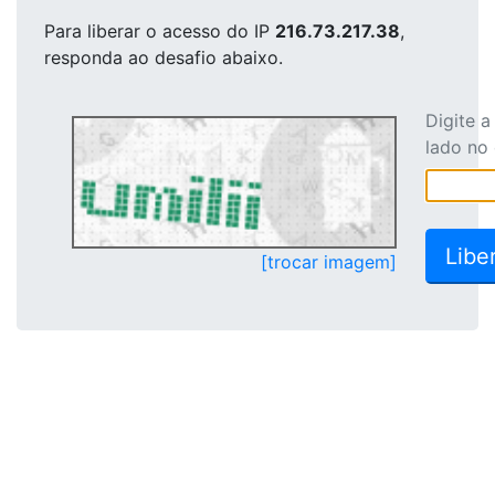
Para liberar o acesso
do IP
216.73.217.38
,
responda ao desafio abaixo.
Digite 
lado no
[trocar imagem]