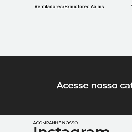
Ventiladores/Exaustores Axiais
(7)
Acesse nosso ca
ACOMPANHE NOSSO