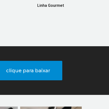
Linha Gourmet
(49)
clique para baixar