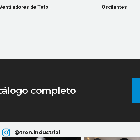
Ventiladores de Teto
Oscilantes
(58)
(25)
tálogo completo
@tron.industrial