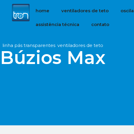
home
ventiladores de teto
oscil
assistência técnica
contato
ref
n/d
.
linha pás transparentes
,
ventiladores de teto
Búzios Max