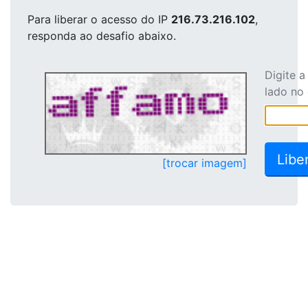
Para liberar o acesso
do IP
216.73.216.102
,
responda ao desafio abaixo.
Digite 
lado no
[trocar imagem]