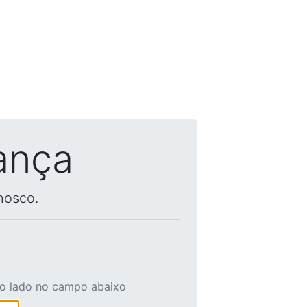
ança
nosco.
ao lado no campo abaixo