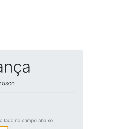
ança
nosco.
ao lado no campo abaixo