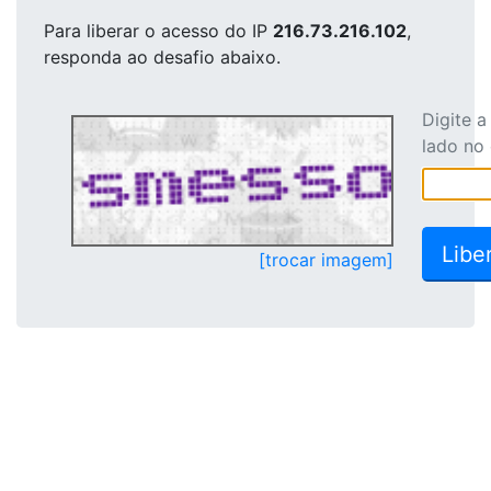
Para liberar o acesso
do IP
216.73.216.102
,
responda ao desafio abaixo.
Digite 
lado no
[trocar imagem]