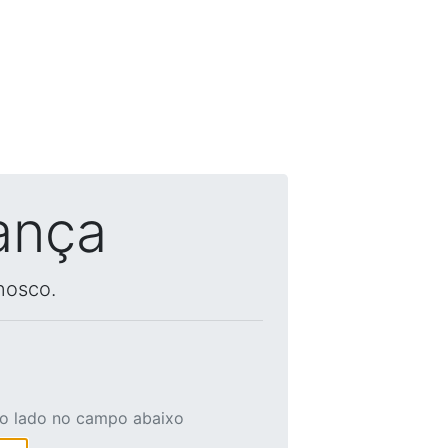
ança
nosco.
ao lado no campo abaixo