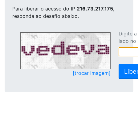
Para liberar o acesso
do IP
216.73.217.175
,
responda ao desafio abaixo.
Digite 
lado no
[trocar imagem]