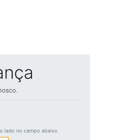
ança
nosco.
ao lado no campo abaixo