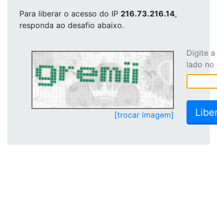
Para liberar o acesso
do IP
216.73.216.14
,
responda ao desafio abaixo.
Digite 
lado no
[trocar imagem]