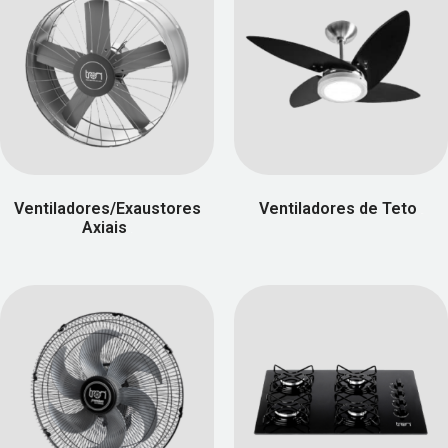
Ventiladores/Exaustores
Ventiladores de Teto
(58)
Axiais
(7)