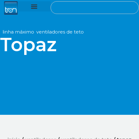
ventiladores de teto
cozinha industrial
assistência técnica
ref
n/d
.
linha máximo
,
ventiladores de teto
Topaz