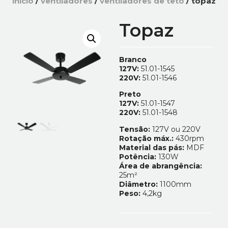
início
/
ventiladores
/
ventiladores de teto
/ topaz
Topaz
Branco
127V:
51.01-1545
220V:
51.01-1546
Preto
127V:
51.01-1547
220V:
51.01-1548
Tensão:
127V ou 220V
Rotação máx.:
430rpm
Material das pás:
MDF
Potência:
130W
Área de abrangência:
25m²
Diâmetro:
1100mm
Peso:
4,2kg