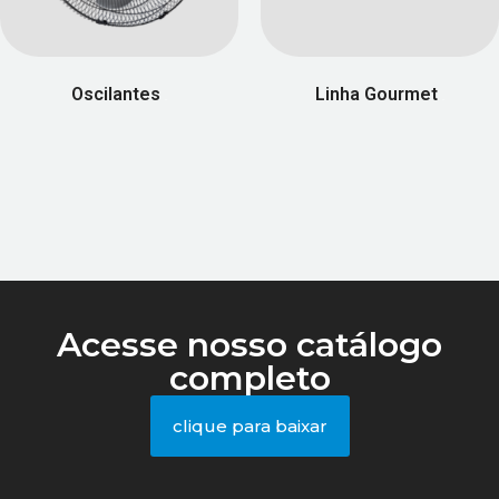
Oscilantes
Linha Gourmet
(25)
(49)
Acesse nosso catálogo
completo
clique para baixar