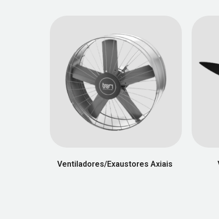
Ventiladores/Exaustores Axiais
(7)