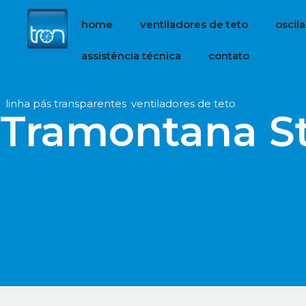
home
ventiladores de teto
oscil
assistência técnica
contato
ref
n/d
.
linha pás transparentes
,
ventiladores de teto
Tramontana St