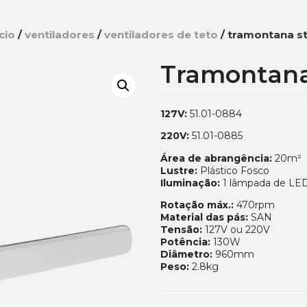
ício
/
ventiladores
/
ventiladores de teto
/ tramontana st
Tramontana
127V:
51.01-0884
220V:
51.01-0885
Área de abrangência:
20m²
Lustre:
Plástico Fosco
Iluminação:
1 lâmpada de LE
Rotação máx.:
470rpm
Material das pás:
SAN
Tensão:
127V ou 220V
Potência:
130W
Diâmetro:
960mm
Peso:
2.8kg