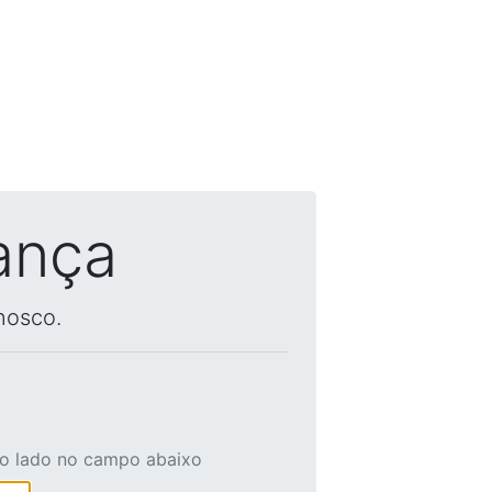
ança
nosco.
ao lado no campo abaixo