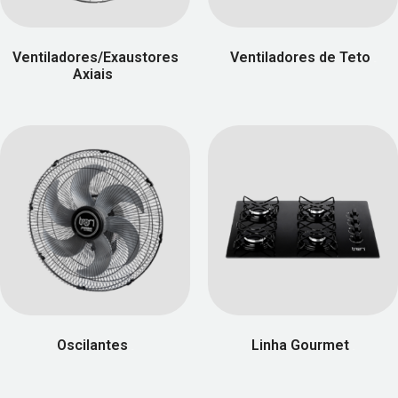
Ventiladores/Exaustores
Ventiladores de Teto
(58)
Axiais
(7)
Oscilantes
Linha Gourmet
(25)
(49)