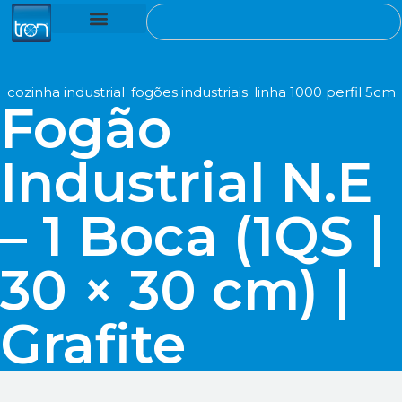
ventiladores de teto
cozinha industrial
assistência técnica
ref
n/d
.
cozinha industrial
,
fogões industriais
,
linha 1000 perfil 5cm
Fogão
Industrial N.E
– 1 Boca (1QS |
30 × 30 cm) |
Grafite