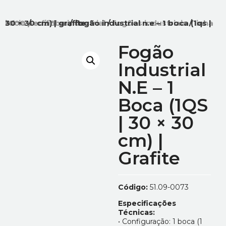
início
linha 1000 perfil 5cm
/ fogão industrial n.e – 1 boca (1qs | 30 × 30 cm) | grafite
/
cozinha industrial
/
fogões industriais
/
Fogão
Industrial
N.E – 1
Boca (1QS
| 30 × 30
cm) |
Grafite
Código:
51.09-0073
Especificações
Técnicas:
• Configuração: 1 boca (1