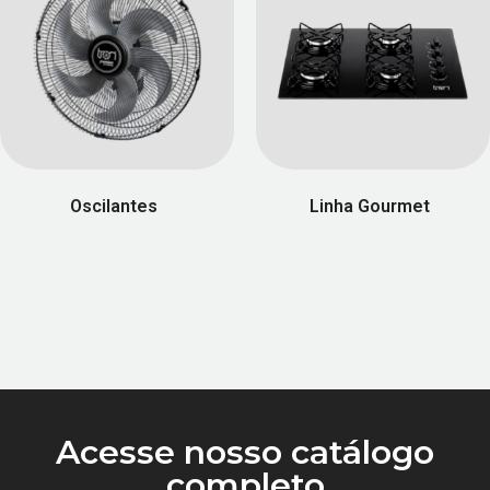
Oscilantes
Linha Gourmet
(25)
(49)
Acesse nosso catálogo
completo