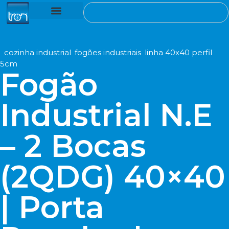
ventiladores de teto
cozinha industrial
assistência técnica
ref
n/d
.
cozinha industrial
,
fogões industriais
,
linha 40x40 perfil
5cm
Fogão
Industrial N.E
– 2 Bocas
(2QDG) 40×40
| Porta