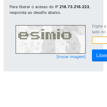
Para liberar o acesso
do IP
216.73.216.223
,
responda ao desafio abaixo.
Digite 
lado no
[trocar imagem]